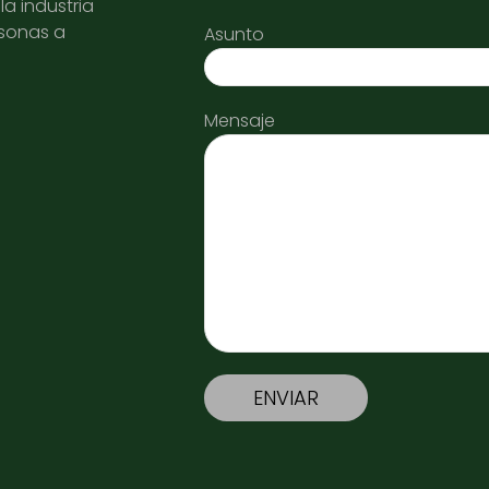
a industria
rsonas a
Asunto
Mensaje