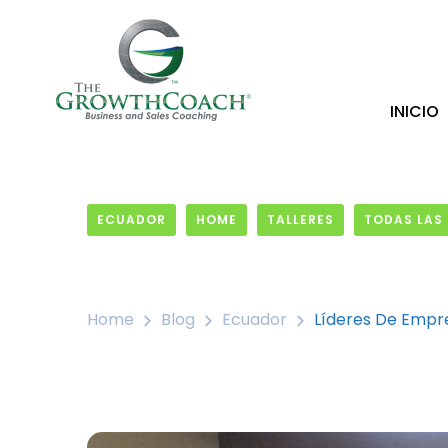
INICIO
ECUADOR
HOME
TALLERES
TODAS LAS
27 November, 2018
Home
Blog
Ecuador
Líderes De Empr