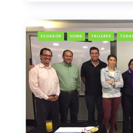
ECUADOR
HOME
TALLERES
TODAS