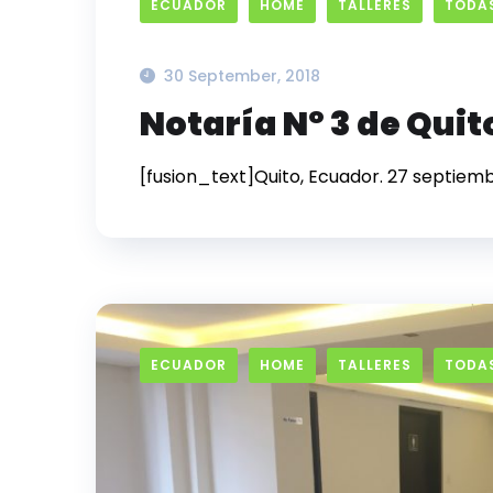
ECUADOR
HOME
TALLERES
TODAS
30 September, 2018
Notaría Nº 3 de Quito
[fusion_text]Quito, Ecuador. 27 septiembr
ECUADOR
HOME
TALLERES
TODAS