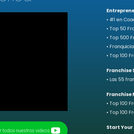
Entrepren
• #1 en Coa
• Top 50 Fr
• Top 500 F
• Franquici
• Top 100 Fr
Franchise 
• Las 55 fra
Franchise 
• Top 100 F
• Top 100 Fr
Start Your
r todos nuestros videos