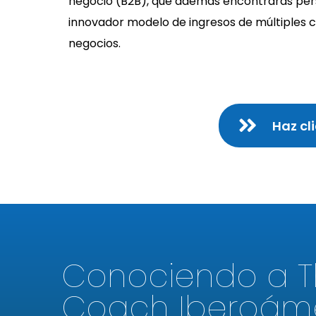
negocio (B2B), que además encontrarás pers
innovador modelo de ingresos de múltiples c
negocios.
Haz cl
Conociendo a T
Coach Iberoám