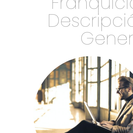
Franquici
Descripci
Gener