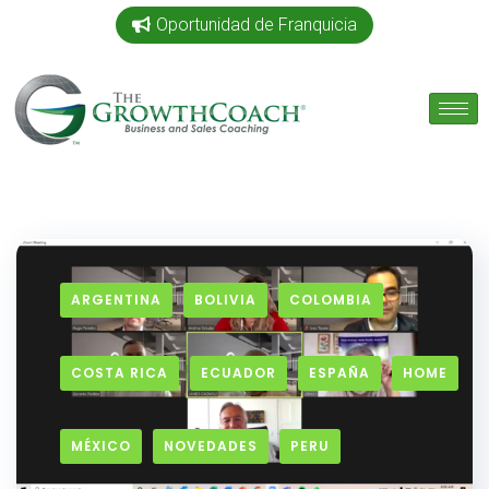
Oportunidad de Franquicia
ARGENTINA
BOLIVIA
COLOMBIA
COSTA RICA
ECUADOR
ESPAÑA
HOME
MÉXICO
NOVEDADES
PERU