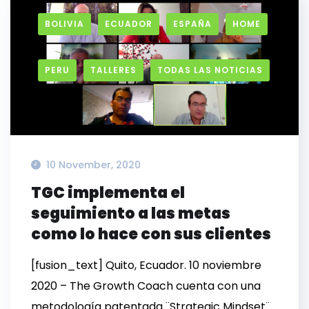
BOLIVIA
ECUADOR
ESPAÑA
HOME
PERU
TALLERES
TODAS LAS NOTICIAS
10 November, 2020
TGC implementa el
seguimiento a las metas
como lo hace con sus clientes
[fusion_text] Quito, Ecuador. 10 noviembre
2020 – The Growth Coach cuenta con una
metodología patentada ¨Strategic Mindset¨