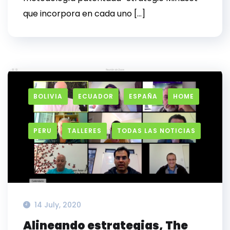
que incorpora en cada uno […]
BOLIVIA
ECUADOR
ESPAÑA
HOME
PERU
TALLERES
TODAS LAS NOTICIAS
14 July, 2020
Alineando estrategias, The