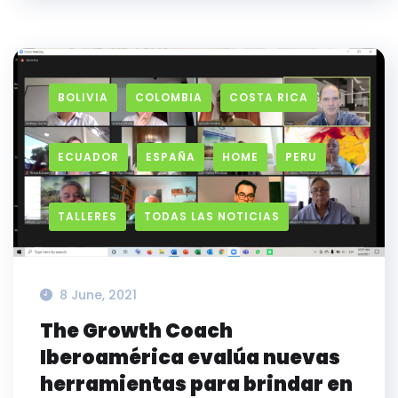
BOLIVIA
COLOMBIA
COSTA RICA
ECUADOR
ESPAÑA
HOME
PERU
TALLERES
TODAS LAS NOTICIAS
8 June, 2021
The Growth Coach
Iberoamérica evalúa nuevas
herramientas para brindar en