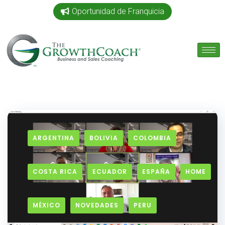
Oportunidad de Franquicia
ARGENTINA
BOLIVIA
COLOMBIA
COSTA RICA
ECUADOR
ESPAÑA
HOME
MÉXICO
NOVEDADES
PERU