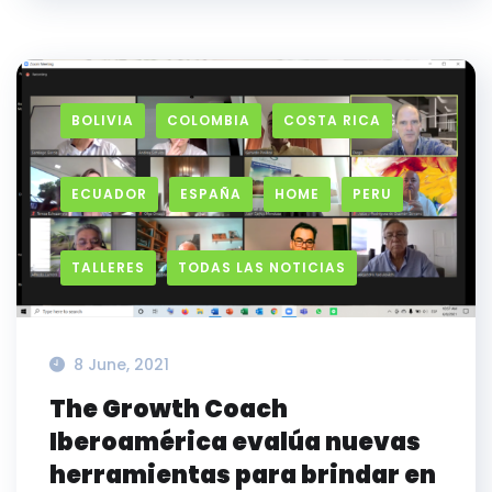
BOLIVIA
COLOMBIA
COSTA RICA
ECUADOR
ESPAÑA
HOME
PERU
TALLERES
TODAS LAS NOTICIAS
8 June, 2021
The Growth Coach
Iberoamérica evalúa nuevas
herramientas para brindar en