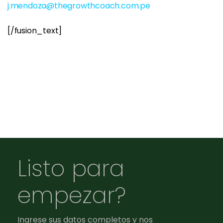
j.mendoza@thegrowthcoach.com.pe
[/fusion_text]
Listo para
empezar?
Ingrese sus datos completos y nos