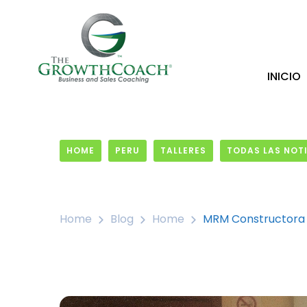
INICIO
HOME
PERU
TALLERES
TODAS LAS NOT
10 November, 2017
Home
Blog
Home
MRM Constructora E 