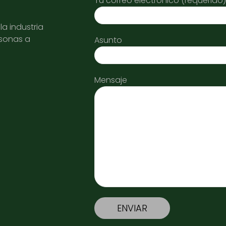
Tu correo electrónico (requerido)
a industria
rsonas a
Asunto
Mensaje