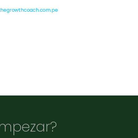
thegrowthcoach.com.pe
empezar?