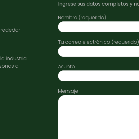
Ingrese sus datos completos y n
Nombre (requerido)
alrededor
Tu correo electrónico (requerido)
a industria
rsonas a
Asunto
Mensaje