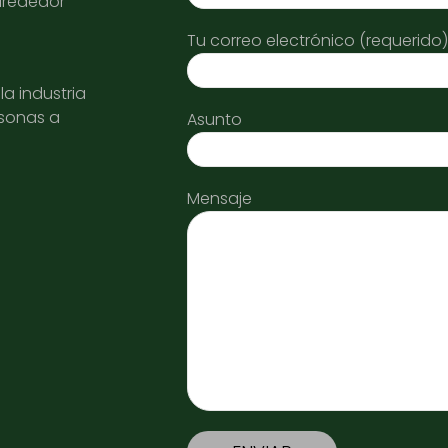
alrededor
Tu correo electrónico (requerido)
a industria
rsonas a
Asunto
Mensaje