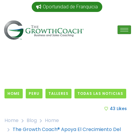
Oportunidad de Franquicia
HOME
PERU
TALLERES
TODAS LAS NOTICIAS
28 February, 2019
43
Likes
Home
Blog
Home
The Growth Coach® Apoya El Crecimiento Del