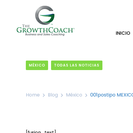
INICIO
MÉXICO
TODAS LAS NOTICIAS
2 July, 2026
Home
Blog
México
001postipo MEXIC
[fusion_text]