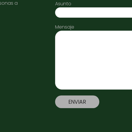
rsonas a
Asunto
Mensaje