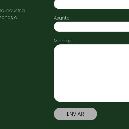
a industria
rsonas a
Asunto
Mensaje