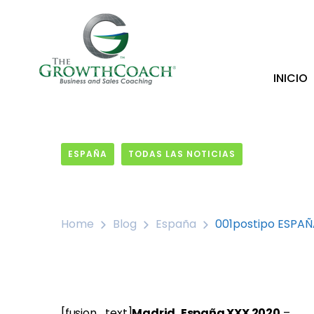
INICIO
ESPAÑA
TODAS LAS NOTICIAS
16 May, 2019
Home
Blog
España
001postipo ESPA
[fusion_text]
Madrid, España XXX 2020
–