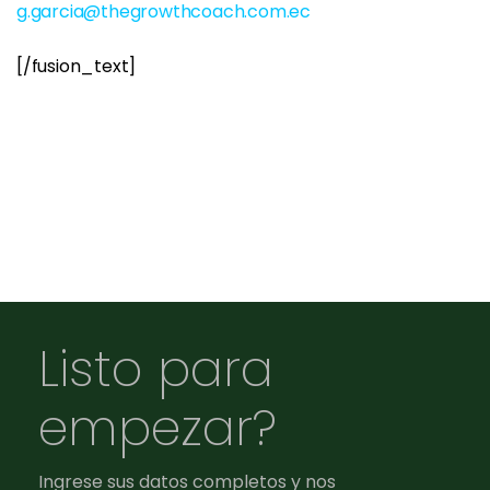
g.garcia@thegrowthcoach.com.ec
[/fusion_text]
Listo para
empezar?
Ingrese sus datos completos y nos