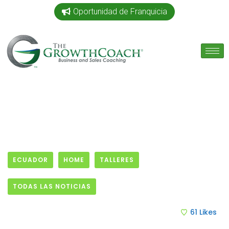
Oportunidad de Franquicia
ECUADOR
HOME
TALLERES
TODAS LAS NOTICIAS
23 January, 2021
61
Likes