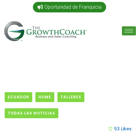
Oportunidad de Franquicia
ECUADOR
HOME
TALLERES
TODAS LAS NOTICIAS
26 November, 2019
53
Likes