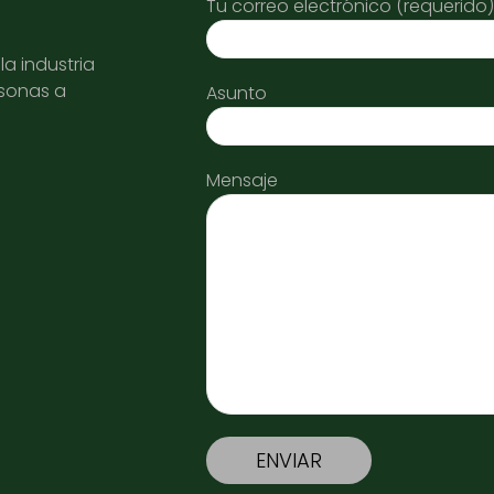
Tu correo electrónico (requerido)
a industria
rsonas a
Asunto
Mensaje