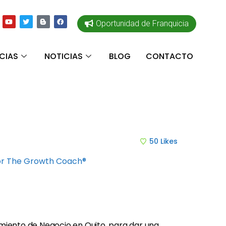
Oportunidad de Franquicia
CIAS
NOTICIAS
BLOG
CONTACTO
50
Likes
Por The Growth Coach®
miento de Negocio en Quito, para dar una