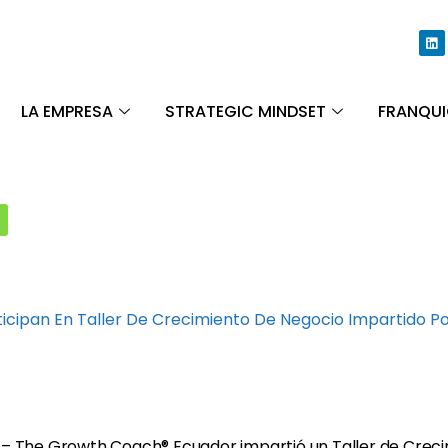
LA EMPRESA
STRATEGIC MINDSET
FRANQUI
icipan En Taller De Crecimiento De Negocio Impartido 
– The Growth Coach® Ecuador impartió un Taller de Creci