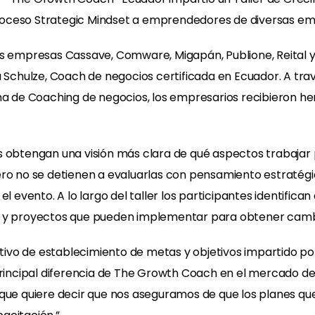
oceso Strategic Mindset a emprendedores de diversas emp
e las empresas Cassave, Comware, Migapán, Publione, Reital y
hulze, Coach de negocios certificada en Ecuador. A travé
ana de Coaching de negocios, los empresarios recibieron he
ueños obtengan una visión más clara de qué aspectos trabaj
ero no se detienen a evaluarlas con pensamiento estratég
l evento. A lo largo del taller los participantes identific
s y proyectos que pueden implementar para obtener camb
activo de establecimiento de metas y objetivos impartido p
principal diferencia de The Growth Coach en el mercado de
que quiere decir que nos aseguramos de que los planes que 