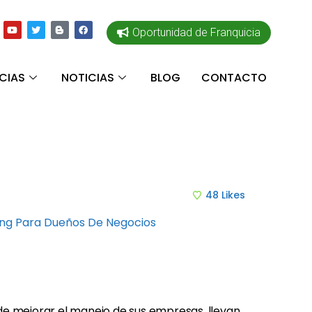
Oportunidad de Franquicia
CIAS
NOTICIAS
BLOG
CONTACTO
48
Likes
ing Para Dueños De Negocios
e mejorar el manejo de sus empresas, llevan