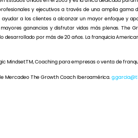
n Estados Unidos en el 2003 y es la única dedicada puram
 profesionales y ejecutivos a través de una amplia gama d
de ayudar a los clientes a alcanzar un mayor enfoque y apa
bir mayores ganancias y disfrutar vidas más plenas. The
o desarrollado por más de 20 años. La franquicia Americana
gic MindsetTM, Coaching para empresas o venta de franquic
e de Mercadeo The Growth Coach Iberoamérica.
g.garcia@