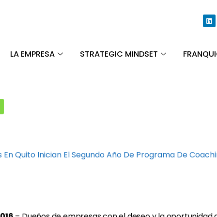
LA EMPRESA
STRATEGIC MINDSET
FRANQUI
 En Quito Inician El Segundo Año De Programa De Coach
2016
– Dueños de empresas con el deseo y la oportunidad d