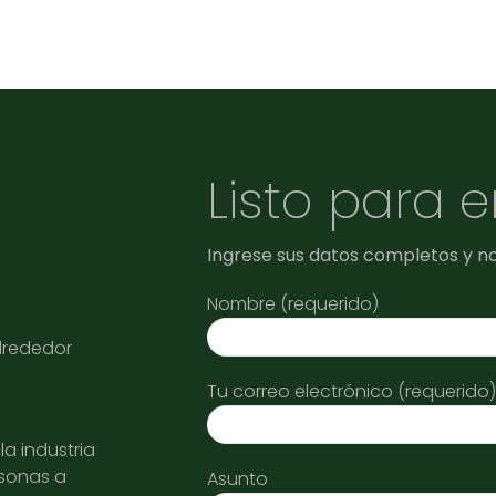
Listo para 
Ingrese sus datos completos y n
Nombre (requerido)
alrededor
Tu correo electrónico (requerido)
a industria
rsonas a
Asunto