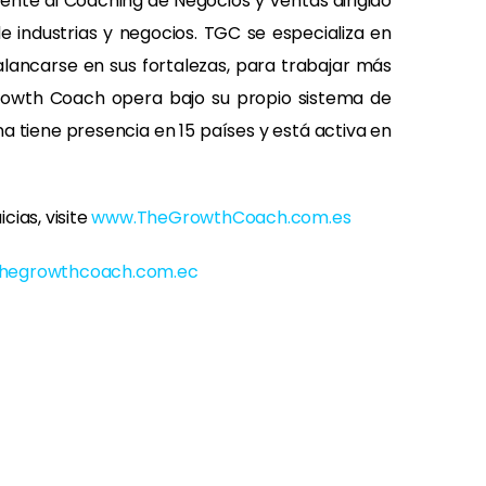
ente al Coaching de Negocios y Ventas dirigido
e industrias y negocios. TGC se especializa en
lancarse en sus fortalezas, para trabajar más
 Growth Coach opera bajo su propio sistema de
 tiene presencia en 15 países y está activa en
ias, visite
www.TheGrowthCoach.com.es
thegrowthcoach.com.ec