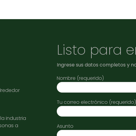
Listo para 
Ingrese sus datos completos y n
Nombre (requerido)
alrededor
Tu correo electrónico (requerido)
a industria
rsonas a
Asunto