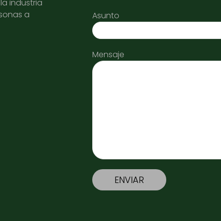
a industria
rsonas a
Asunto
Mensaje