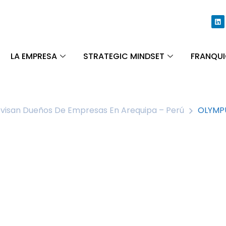
LA EMPRESA
STRATEGIC MINDSET
FRANQUI
evisan Dueños De Empresas En Arequipa – Perú
OLYMP