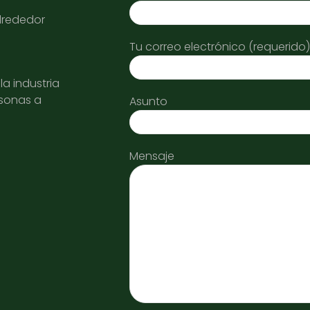
alrededor
Tu correo electrónico (requerido)
a industria
rsonas a
Asunto
Mensaje