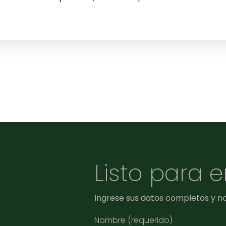
Listo para 
Ingrese sus datos completos y n
Nombre (requerido)