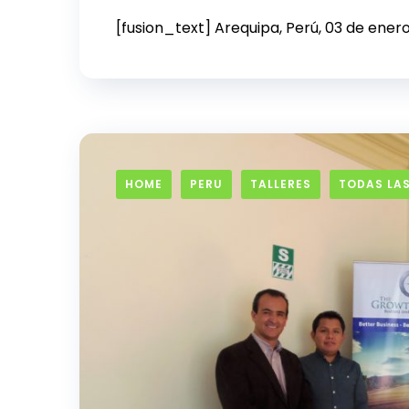
[fusion_text] Arequipa, Perú, 03 de ener
HOME
PERU
TALLERES
TODAS LAS