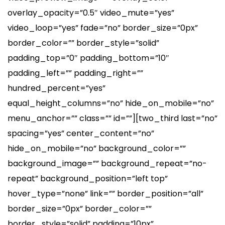
overlay_opacity=”0.5″ video_mute=”yes”
video_loop=”yes” fade=”no” border_size=”0px”
border_color=”” border_style=”solid”
padding_top=”0″ padding_bottom=”10″
padding_left=”” padding_right=””
hundred_percent=”yes”
equal_height_columns=”no” hide_on_mobile=”no”
menu_anchor=”” class=”” id=””][two_third last=”no”
spacing=”yes” center_content=”no”
hide_on_mobile=”no” background_color=””
background_image=”” background_repeat=”no-
repeat” background_position=”left top”
hover_type=”none” link=”” border_position=”all”
border_size=”0px” border_color=””
border_style=”solid” padding=”10px”