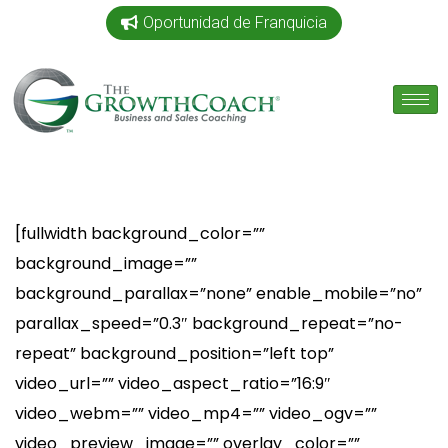
Oportunidad de Franquicia
[fullwidth background_color=””
background_image=””
background_parallax=”none” enable_mobile=”no”
parallax_speed=”0.3″ background_repeat=”no-
repeat” background_position=”left top”
video_url=”” video_aspect_ratio=”16:9″
video_webm=”” video_mp4=”” video_ogv=””
video_preview_image=”” overlay_color=””