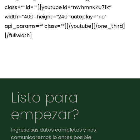
class=”” id=””][youtube id=”nWhmnKZU71k”
width=”400″ height=”240″ autoplay=”no”
api_params=”” class=””][/youtube][/one_third]
[/fullwidth]
Listo para
empezar?
Ingrese sus datos completos y nos
comunicaremos lo antes posible