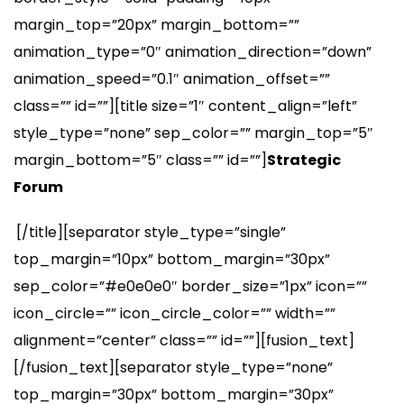
margin_top=”20px” margin_bottom=””
animation_type=”0″ animation_direction=”down”
animation_speed=”0.1″ animation_offset=””
class=”” id=””][title size=”1″ content_align=”left”
style_type=”none” sep_color=”” margin_top=”5″
margin_bottom=”5″ class=”” id=””]
Strategic
Forum
[/title][separator style_type=”single”
top_margin=”10px” bottom_margin=”30px”
sep_color=”#e0e0e0″ border_size=”1px” icon=””
icon_circle=”” icon_circle_color=”” width=””
alignment=”center” class=”” id=””][fusion_text]
[/fusion_text][separator style_type=”none”
top_margin=”30px” bottom_margin=”30px”