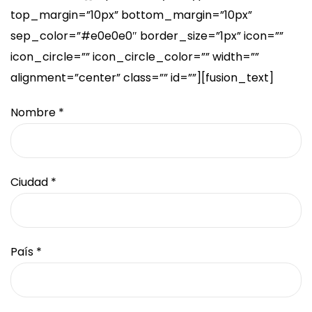
top_margin=”10px” bottom_margin=”10px”
sep_color=”#e0e0e0″ border_size=”1px” icon=””
icon_circle=”” icon_circle_color=”” width=””
alignment=”center” class=”” id=””][fusion_text]
Nombre *
Ciudad *
País *