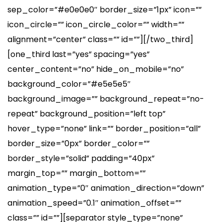
sep_color=”#e0e0e0″ border_size=”1px” icon=””
icon_circle=”” icon_circle_color=”” width=””
alignment=”center” class=”” id=””][/two_third]
[one_third last=”yes” spacing=”yes”
center_content=”no” hide_on_mobile=”no”
background_color=”#e5e5e5″
background_image=”” background_repeat=”no-
repeat” background_position=”left top”
hover_type=”none” link=”” border_position=”all”
border_size=”0px” border_color=””
border_style=”solid” padding=”40px”
margin_top=”” margin_bottom=””
animation_type=”0″ animation_direction=”down”
animation_speed=”0.1″ animation_offset=””
class=”” id=””][separator style_type=”none”