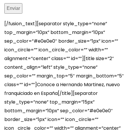
[/fusion_text][separator style_type=”none”
top_margin=”10px” bottom_margin=”10px”
sep_color=”#e0e0e0″ border_size=”1px” icon=””
icon_circle=”” icon_circle_color=”” width=””
alignment=”center” class=”” id=””][title size=”2″
content_align=”left” style_type=”none”
sep_color=”” margin_top=”5″ margin_bottom=”5″
class=”” id=””]Conoce a Hernando Martinez, nuevo
franquiciado en España[/title][separator
style_type=”none” top_margin=”15px”
bottom_margin=”10px” sep_color=”#e0e0e0″
border_size=”1px” icon=”” icon_circle=””
icon_circle_color=”” width=”” alignment=”center”